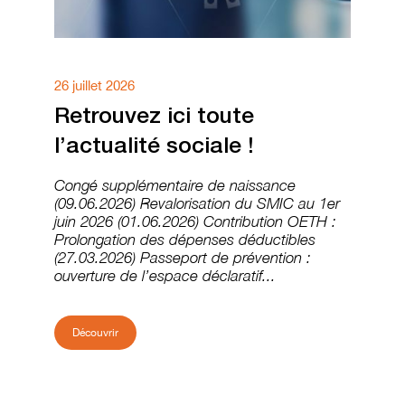
26 juillet 2026
30 
Retrouvez ici toute
l’actualité sociale !
p
Congé supplémentaire de naissance
(09.06.2026) Revalorisation du SMIC au 1er
!
juin 2026 (01.06.2026) Contribution OETH :
to
Prolongation des dépenses déductibles
vo
(27.03.2026) Passeport de prévention :
ouverture de l’espace déclaratif...
é
nt
Découvrir