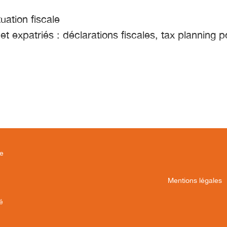
tuation fiscale
 et expatriés : déclarations fiscales, tax planning 
ce
Mentions légales
té